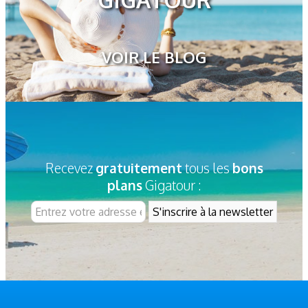
VOIR LE BLOG
Recevez
gratuitement
tous les
bons
plans
Gigatour :