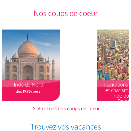
Nos coups de coeur
Inspirations incroyables
et charismatiques en
Inde du nord –
Rajasthan
Voir tous nos coups de coeur
dès 2250/pers.
Trouvez vos vacances