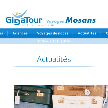
Le plaisir de la découverte
es
Agences
Voyages de noces
Actualités
C
Accueil
/ Actualités
Actualités