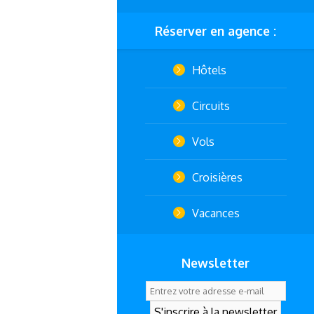
Réserver en agence :
Hôtels
Circuits
Vols
Croisières
Vacances
Newsletter