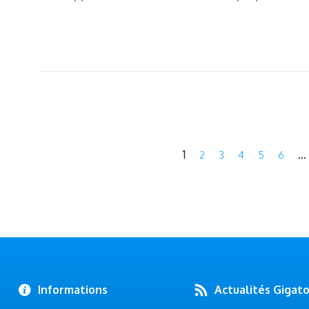
1
…
2
3
4
5
6
Informations
Actualités Gigat