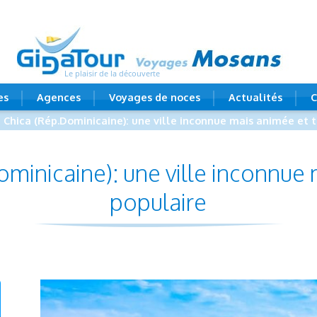
Le plaisir de la découverte
es
Agences
Voyages de noces
Actualités
C
 Chica (Rép.Dominicaine): une ville inconnue mais animée et t
minicaine): une ville inconnue 
populaire