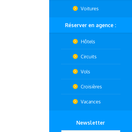
Voitures
Réserver en agence :
Hôtels
Circuits
Vols
Croisières
Vacances
Newsletter