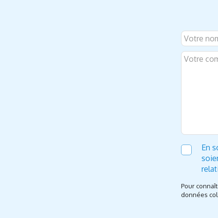
En s
soie
rela
Pour connaît
données coll