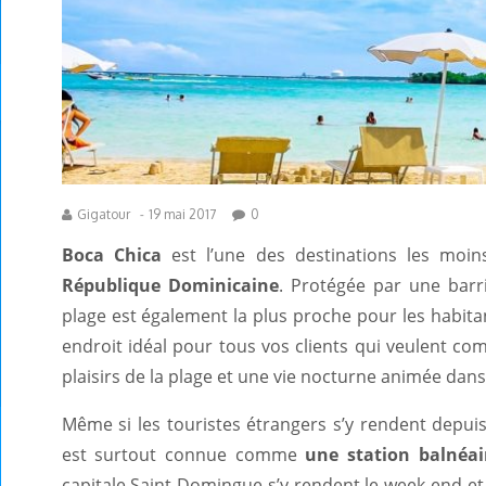
Gigatour
-
19 mai 2017
0
Boca Chica
est l’une des destinations les moin
République Dominicaine
. Protégée par une barri
plage est également la plus proche pour les habita
endroit idéal pour tous vos clients qui veulent com
plaisirs de la plage et une vie nocturne animée dans
Même si les touristes étrangers s’y rendent depu
est surtout connue comme
une station balnéai
capitale Saint-Domingue s’y rendent le week-end et