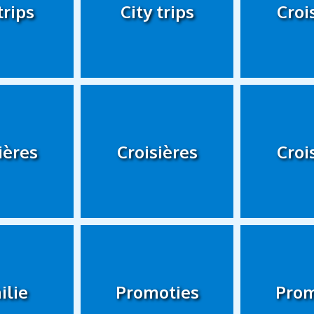
trips
City trips
Croi
ières
Croisières
Croi
ilie
Promoties
Prom