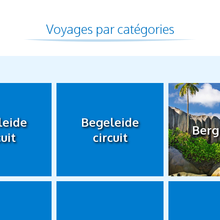
Voyages par catégories
leide
Begeleide
Berg
cuit
circuit