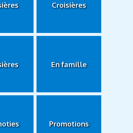
sières
Croisières
sières
En famille
oties
Promotions