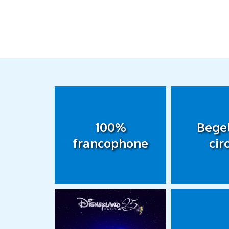
100%
Bege
francophone
cir