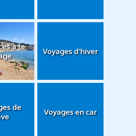
es à la
Voyages d’hiver
age
ges de
Voyages en car
êve