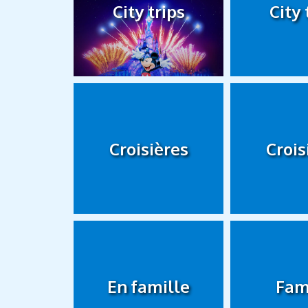
City trips
City 
Croisières
Crois
En famille
Fam