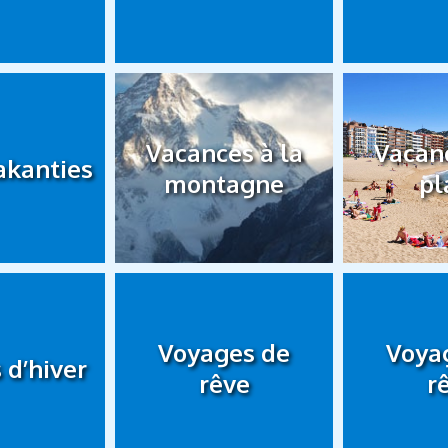
Vacances à la
Vacanc
akanties
montagne
pl
Voyages de
Voya
 d’hiver
rêve
r