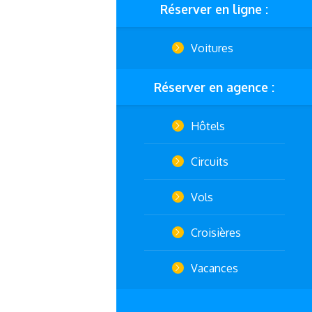
Réserver en ligne :
Voitures
Réserver en agence :
Hôtels
Circuits
Vols
Croisières
Vacances