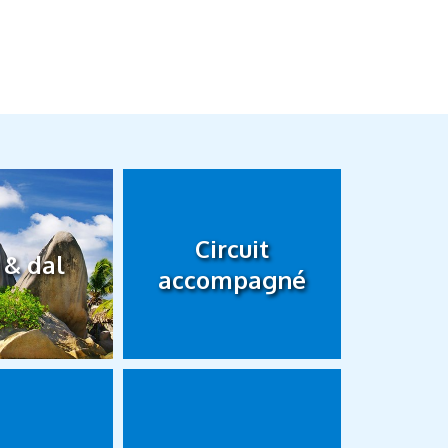
Circuit
 & dal
accompagné