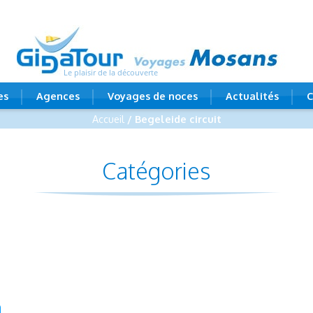
Le plaisir de la découverte
es
Agences
Voyages de noces
Actualités
C
Accueil
/ Begeleide circuit
Catégories