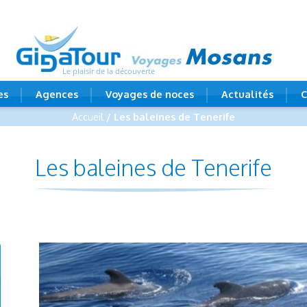
Le plaisir de la découverte
es
Agences
Voyages de noces
Actualités
C
Accueil
/ Les baleines de Tenerife
Les baleines de Tenerife