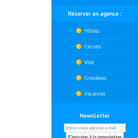
Réserver en agence :
Hôtels
Circuits
Vols
Croisières
Vacances
Newsletter