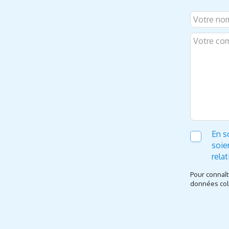
En s
soie
rela
Pour connaît
données coll